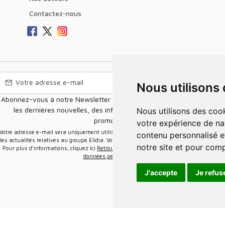
Contactez-nous
Nous utilisons
Abonnez-vous à notre Newsletter pour recevoir nos nouvelles offres,
les dernières nouvelles, des informations sur les ventes et les
Nous utilisons des cookies et d'autres technologies de suivi pour améliorer
promotions.
votre expérience de na
e-mail sera uniquement utilisée pour vous envoyer des informations sur
contenu personnalisé et
les actualités relatives au groupe Elidia. Vous pouvez vous désinscrire à tout moment.
notre site et pour com
Pour plus d’informations, cliquez ici
Retrouvez ici notre politique de protection de vos
données personnelles
.
J'accepte
Je refus