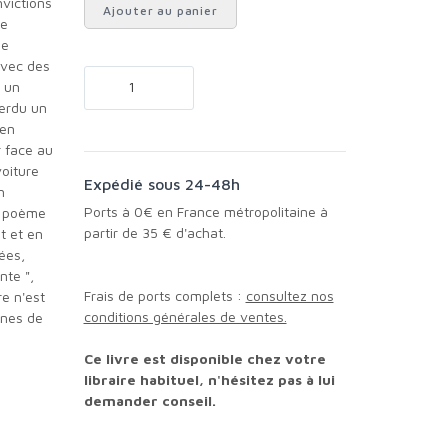
victions
Ajouter au panier
de
le
 avec des
i un
perdu un
 en
r face au
voiture
Expédié sous 24-48h
n
Ports à 0€ en France métropolitaine à
le poème
partir de 35 € d'achat.
t et en
ées,
nte ",
Frais de ports complets :
consultez nos
re n'est
conditions générales de ventes.
ines de
Ce livre est disponible chez votre
libraire habituel, n'hésitez pas à lui
demander conseil.