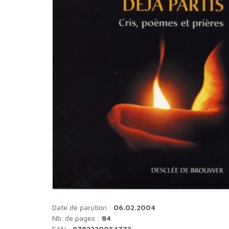
Date de parution :
06.02.2004
Nb. de pages :
84
EAN :
9782220054773