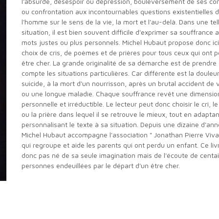
l'absurde, désespoir ou dépression, bouleversement de ses con
ou confrontation aux incontournables questions existentielles 
l'homme sur le sens de la vie, la mort et l'au-delà. Dans une tel
situation, il est bien souvent difficile d'exprimer sa souffrance
mots justes ou plus personnels. Michel Hubaut propose donc ic
choix de cris, de poèmes et de prières pour tous ceux qui ont 
être cher. La grande originalité de sa démarche est de prendre
compte les situations particulières. Car différente est la douleu
suicide, à la mort d'un nourrisson, après un brutal accident de 
ou une longue maladie. Chaque souffrance revêt une dimensio
personnelle et irréductible. Le lecteur peut donc choisir le cri, 
ou la prière dans lequel il se retrouve le mieux, tout en adaptan
personnalisant le texte à sa situation. Depuis une dizaine d'ann
Michel Hubaut accompagne l'association " Jonathan Pierre Viva
qui regroupe et aide les parents qui ont perdu un enfant. Ce liv
donc pas né de sa seule imagination mais de l'écoute de centa
personnes endeuillées par le départ d'un être cher.