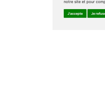
notre site et pour com
J'accepte
Je refus
Notre maison
Qui sommes nous
Nos auteurs