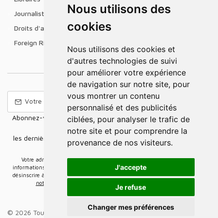
Nous utilisons des
Journalistes
cookies
Droits d'auteur
Foreign Rights
Nous utilisons des cookies et
d'autres technologies de suivi
pour améliorer votre expérience
de navigation sur notre site, pour
vous montrer un contenu
personnalisé et des publicités
Abonnez-vous à notre Newsletter pour recevoir nos nouvelles
ciblées, pour analyser le trafic de
offres,
notre site et pour comprendre la
les dernières nouvelles, des informations sur les ventes et les
provenance de nos visiteurs.
promotions.
Votre adresse e-mail sera uniquement utilisée pour vous envoyer des
J'accepte
informations sur les actualités relatives au groupe Elidia. Vous pouvez vous
désinscrire à tout moment. Pour plus d’informations, cliquez ici
Retrouvez ici
notre politique de protection de vos données personnelles
.
Je refuse
Changer mes préférences
© 2026 Tous droits réservés.
Groupe Elidia
.