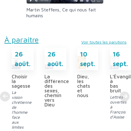
Martin Steffens, Ce qui nous fait
humains
À paraître
Voir toutes les parutions
26
26
10
16
août.
août.
sept.
sept.
Choisir
La
Dieu,
L'Évangi
la
différence
les
à
sagesse
des
chats
bas
sexes,
et
bruit
La
chemin
nous
Lettres
vision
vers
ouvertes
chrétienne
Dieu
à
de
François
l'homme
d'Assise
face
aux
limites