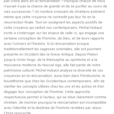
pas croire alors en la réincarnation ? Pourquoi chacun de nous
n'aurait-il pas la chance de grandir et de se purifier au cours de
vies successives ? Un nombre croissant de chrétiens estiment
même que cette croyance ne contredit pas leur foi en la
résurrection finale. Tout en soulignant les aspects positifs de
cette croyance qui séduit nos contemporains, Michel Hubaut
invite à s'interroger sur les enjeux de celle-ci, qui engage une
certaine conception de l'homme, de Dieu, et de leurs rapports
avec l'univers et l'histoire. Si la réincarnation évoque
traditionnellement les sagesses orientales, elle est pourtant
présente en Occident dès la Grèce Antique. Depuis Platon
jusqu'à Victor Hugo, de la théosophie au spiritisme et à la
mouvance moderne du Nouvel Age, elle fait partie de notre
patrimoine culturel. Michel Hubaut analyse la diversité de ces
croyances en la réincarnation, aussi bien dans l'hindouisme, le
bouddhisme que chez les Occidentaux contemporains, afin de
clarifier les concepts utilisés chez les uns et les autres et d'en
dégager leur conception de l'homme. Cette approche
respectueuse permet à l'auteur, qui se situe clairement comme
chrétien, de montrer pourquoi la réincarnation est incompatible
avec l'identité et la destinée de l'homme révélées par Jésus-
Christ ressuscité