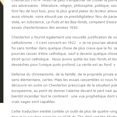
ses adversaires : littérature, religion, philosophie, politique, ses
font feu de tout bois, pour le plus grand plaisir du lecteur amu
aussi stimulé, voire étourdi par ce prestidigitateur féru de para
Voilà, en substance,
Le
Puits et les Bas-fonds
, compilant d'exce
essais chestertoniens des années 1930.
Chesterton y fournit également une nouvelle justification de son
catholicisme – il s'est converti en 1922 : « Je ne pourrais aban
foi sans tomber dans quelque chose de plus creux que la foi. J
pourrais cesser d'être catholique, sauf à devenir quelque chos
étroit qu'un catholique... Nous avons quitté les bas-fonds et les
desséchés pour l'unique puits profond. La vérité est au fond. »
Défense du christianisme, de la famille, de la propriété privée et du bon
sens élémentaire, certes. Mais les essais rassemblés ici nous f
découvrir en outre un Chesterton préoccupé de la situation poli
européenne, au point de donner l'alarme devant le péril nazi qui
bientôt incendier tout le continent : une vue prophétique dont s
vrais sages sont capables.
Cette traduction inédite comble un oubli de plus de quatre-vingt ans
depuis la parution originale en 1935 de
The Well and the Shall