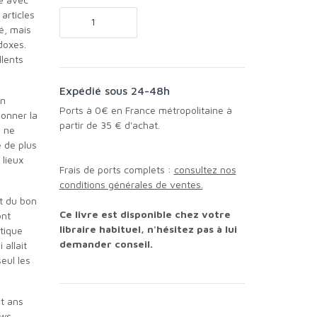
 articles
sé, mais
doxes.
llents
Expédié sous 24-48h
Ports à 0€ en France métropolitaine à
donner la
partir de 35 € d'achat.
e ne
e de plus
 lieux
Frais de ports complets :
consultez nos
conditions générales de ventes.
Ce livre est disponible chez votre
ont
libraire habituel, n'hésitez pas à lui
tique
demander conseil.
 allait
eul les
ows
.