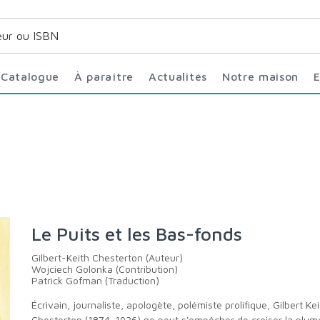
Catalogue
À paraître
Actualités
Notre maison
Le Puits et les Bas-fonds
Gilbert-Keith Chesterton (Auteur)
Wojciech Golonka (Contribution)
Patrick Gofman (Traduction)
Écrivain, journaliste, apologète, polémiste prolifique, Gilbert Keith
Chesterton (1874-1936) ne peut s'empêcher de croiser la plum