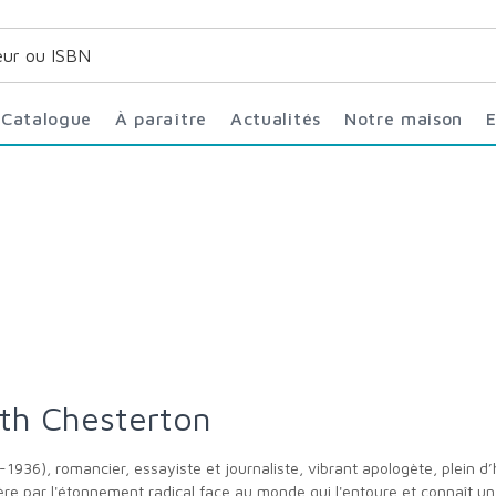
Catalogue
À paraître
Actualités
Notre maison
eith Chesterton
1936), romancier, essayiste et journaliste, vibrant apologète, plein 
re par l'étonnement radical face au monde qui l'entoure et connaît un 