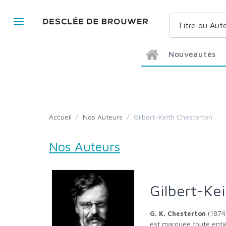
Nouveautés
Accueil
/
Nos Auteurs
/
Gilbert-Keith Chesterton
Nos Auteurs
Gilbert-K
(1874-
G. K. Chesterton
est marquée toute entiè