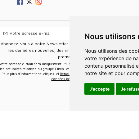
Nous utilisons
Abonnez-vous à notre Newsletter pour recevoir nos nouvelles offres,
les dernières nouvelles, des informations sur les ventes et les
Nous utilisons des cookies et d'autres technologies de suivi pour améliorer
promotions.
votre expérience de na
e-mail sera uniquement utilisée pour vous envoyer des informations sur
contenu personnalisé et
les actualités relatives au groupe Elidia. Vous pouvez vous désinscrire à tout moment.
notre site et pour com
Pour plus d’informations, cliquez ici
Retrouvez ici notre politique de protection de vos
données personnelles
.
J'accepte
Je refus