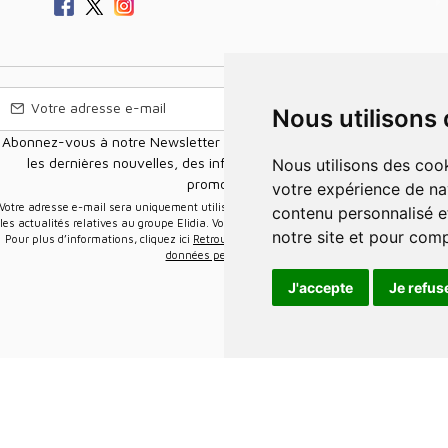
Nous utilisons
Abonnez-vous à notre Newsletter pour recevoir nos nouvelles offres,
les dernières nouvelles, des informations sur les ventes et les
Nous utilisons des cookies et d'autres technologies de suivi pour améliorer
promotions.
votre expérience de na
e-mail sera uniquement utilisée pour vous envoyer des informations sur
contenu personnalisé et
les actualités relatives au groupe Elidia. Vous pouvez vous désinscrire à tout moment.
notre site et pour com
Pour plus d’informations, cliquez ici
Retrouvez ici notre politique de protection de vos
données personnelles
.
J'accepte
Je refus