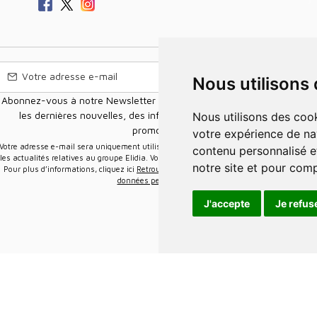
Nous utilisons
Abonnez-vous à notre Newsletter pour recevoir nos nouvelles offres,
les dernières nouvelles, des informations sur les ventes et les
Nous utilisons des cookies et d'autres technologies de suivi pour améliorer
promotions.
votre expérience de na
e-mail sera uniquement utilisée pour vous envoyer des informations sur
contenu personnalisé et
les actualités relatives au groupe Elidia. Vous pouvez vous désinscrire à tout moment.
notre site et pour com
Pour plus d’informations, cliquez ici
Retrouvez ici notre politique de protection de vos
données personnelles
.
J'accepte
Je refus