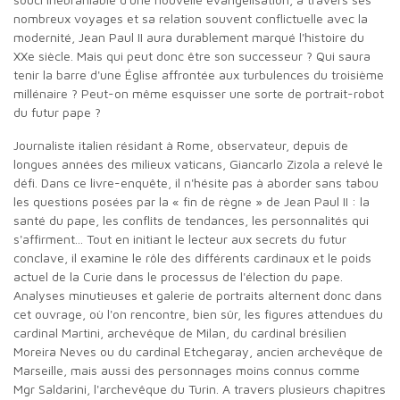
nombreux voyages et sa relation souvent conflictuelle avec la
modernité, Jean Paul II aura durablement marqué l'histoire du
XXe siècle. Mais qui peut donc être son successeur ? Qui saura
tenir la barre d'une Église affrontée aux turbulences du troisième
millénaire ? Peut-on même esquisser une sorte de portrait-robot
du futur pape ?
Journaliste italien résidant à Rome, observateur, depuis de
longues années des milieux vaticans, Giancarlo Zizola a relevé le
défi. Dans ce livre-enquête, il n'hésite pas à aborder sans tabou
les questions posées par la « fin de règne » de Jean Paul II : la
santé du pape, les conflits de tendances, les personnalités qui
s'affirment... Tout en initiant le lecteur aux secrets du futur
conclave, il examine le rôle des différents cardinaux et le poids
actuel de la Curie dans le processus de l'élection du pape.
Analyses minutieuses et galerie de portraits alternent donc dans
cet ouvrage, où l'on rencontre, bien sûr, les figures attendues du
cardinal Martini, archevêque de Milan, du cardinal brésilien
Moreira Neves ou du cardinal Etchegaray, ancien archevêque de
Marseille, mais aussi des personnages moins connus comme
Mgr Saldarini, l'archevêque du Turin. A travers plusieurs chapitres