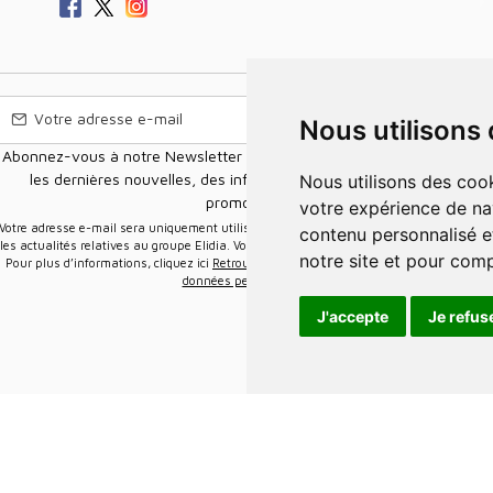
Nous utilisons
Abonnez-vous à notre Newsletter pour recevoir nos nouvelles offres,
les dernières nouvelles, des informations sur les ventes et les
Nous utilisons des cookies et d'autres technologies de suivi pour améliorer
promotions.
votre expérience de na
e-mail sera uniquement utilisée pour vous envoyer des informations sur
contenu personnalisé et
les actualités relatives au groupe Elidia. Vous pouvez vous désinscrire à tout moment.
notre site et pour com
Pour plus d’informations, cliquez ici
Retrouvez ici notre politique de protection de vos
données personnelles
.
J'accepte
Je refus