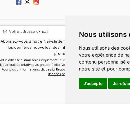
Nous utilisons
Abonnez-vous à notre Newsletter pour recevoir nos nouvelles offres,
les dernières nouvelles, des informations sur les ventes et les
Nous utilisons des cookies et d'autres technologies de suivi pour améliorer
promotions.
votre expérience de na
e-mail sera uniquement utilisée pour vous envoyer des informations sur
contenu personnalisé et
les actualités relatives au groupe Elidia. Vous pouvez vous désinscrire à tout moment.
notre site et pour com
Pour plus d’informations, cliquez ici
Retrouvez ici notre politique de protection de vos
données personnelles
.
J'accepte
Je refus