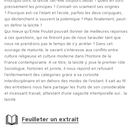
Pourquoi donc la laïcité fait-elle toujours débat ? Quels en sont
précisément les principes ? Connaît-on vraiment ses origines
? Pourquoi est-ce l'islam et l'école, parfois les deux conjugués,
qui déclenchent si souvent la polémique ? Mais finalement, peut-
on définir la laïcité ?
Qui mieux qu'Emile Poulat pouvait donner de meilleures réponses
à ces questions, qui ne finiront pas de nous tarauder tant que
nous ne prendrons pas le temps de s'y arrêter ? Dans cet
ouvrage de maturité, le savant s'intéresse aux conflits entre
culture religieuse et culture moderne dans l'histoire de la
France contemporaine. A ce titre, la laïcité y joue le premier rôle.
Sociologue, historien et juriste, il nous répond en refusant
l'enfermement des catégories grâce à sa curiosité
interdisciplinaire et en dehors des modes de l'instant. Il sait au fil
des entretiens nous faire partager les fruits de son considérable
et incessant travail, attestant d'une sagacité intemporelle sur... la
laïcité.
Feuilleter un extrait