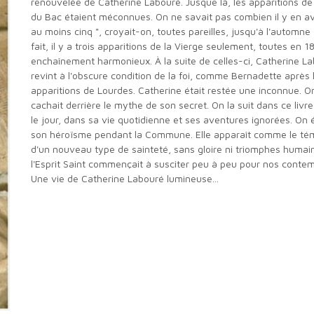
renouvelée de Catherine Labouré. Jusque là, les apparitions de 
du Bac étaient méconnues. On ne savait pas combien il y en ava
au moins cinq ", croyait-on, toutes pareilles, jusqu'à l'automne
fait, il y a trois apparitions de la Vierge seulement, toutes en 1
enchaînement harmonieux. À la suite de celles-ci, Catherine L
revint à l'obscure condition de la foi, comme Bernadette après 
apparitions de Lourdes. Catherine était restée une inconnue. On
cachait derrière le mythe de son secret. On la suit dans ce livre
le jour, dans sa vie quotidienne et ses aventures ignorées. On
son héroïsme pendant la Commune. Elle apparaît comme le té
d'un nouveau type de sainteté, sans gloire ni triomphes humai
l'Esprit Saint commençait à susciter peu à peu pour nos contem
Une vie de Catherine Labouré lumineuse...