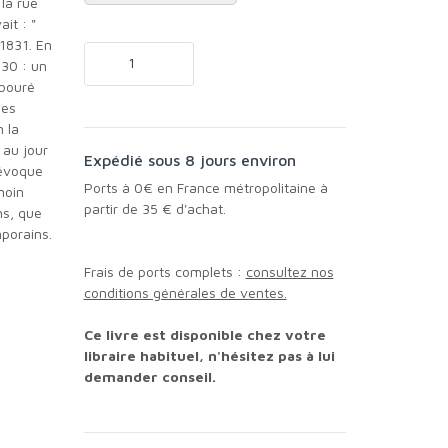
la rue
it : "
 1831. En
830 : un
abouré
les
 la
 au jour
Expédié sous 8 jours environ
 évoque
Ports à 0€ en France métropolitaine à
moin
partir de 35 € d'achat.
ns, que
porains.
Frais de ports complets :
consultez nos
conditions générales de ventes.
Ce livre est disponible chez votre
libraire habituel, n'hésitez pas à lui
demander conseil.