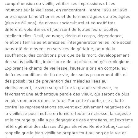
compréhension du vieillir, vérifier ses impressions et ses
intuitions sur la vieillesse, en rencontrant - entre 1993 et 1998 -
une cinquantaine d'hommes et de femmes âgées ou très âgées
(plus de 80 ans), de niveau socioculturel et éducatif très
différent, volontaires et jouissant de toutes leurs facultés
intellectuelles. Deuil, veuvage, déclin du corps, dépendance,
relations familiales et amicales, intergénérationnelles, rôle social,
pauvreté de moyens en services de gériatrie, peur de la
souffrance, des conditions plus que de la mort, développement
des soins palliatifs, importance de la prévention gérontologique...
Explorant le champ de vieillesse, l'auteur a pris en compte, au-
delà des conditions de fin de vie, des soins proprement dits et
des possibilités de prévention des maladies liées au
vieillissement, le vécu subjectif de la grande vieillesse, en
favorisant une authentique parole des vieux, qui seront de plus
en plus nombreux dans le futur. Par cette écoute, elle a lutté
contre les représentations souvent exclusivement négatives de
la vieillesse pour mettre en lumière toute la richesse, la sagesse
et le courage qu'elle a pu dégager de ces entretiens, et l'extrême
hétérogénéité des classes d'âges élevées. Renée Sebag-Lanoé
rappelle que le bien vieillir se prépare tout au long de la vie et