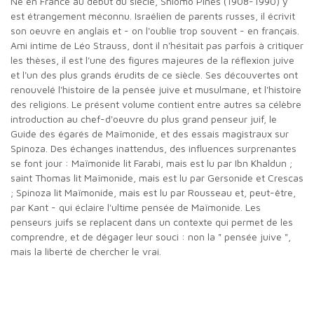
Né en France au début du siècle, Shlomo Pinès (1908-1990) y
est étrangement méconnu. Israélien de parents russes, il écrivit
son oeuvre en anglais et - on l'oublie trop souvent - en français.
Ami intime de Léo Strauss, dont il n'hésitait pas parfois à critiquer
les thèses, il est l'une des figures majeures de la réflexion juive
et l'un des plus grands érudits de ce siècle. Ses découvertes ont
renouvelé l'histoire de la pensée juive et musulmane, et l'histoire
des religions. Le présent volume contient entre autres sa célèbre
introduction au chef-d'oeuvre du plus grand penseur juif, le
Guide des égarés de Maïmonide, et des essais magistraux sur
Spinoza. Des échanges inattendus, des influences surprenantes
se font jour : Maïmonide lit Farabi, mais est lu par Ibn Khaldun ;
saint Thomas lit Maïmonide, mais est lu par Gersonide et Crescas
; Spinoza lit Maïmonide, mais est lu par Rousseau et, peut-être,
par Kant - qui éclaire l'ultime pensée de Maïmonide. Les
penseurs juifs se replacent dans un contexte qui permet de les
comprendre, et de dégager leur souci : non la " pensée juive ",
mais la liberté de chercher le vrai.