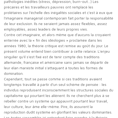
pathologies inédites (stress, dépression, burn-out…) Les
précaires et les travailleurs pauvres ont remplacé les
prolétaires sur l'échelle des inégalités sociales et c'est à eux que
l'imaginaire managérial contemporain fait porter la responsabilité
de leur exclusion. Ils ne seraient jamais assez flexibles, assez
employables, assez leaders de leurs propres vies.
Contre cet imaginaire, et alors même que d'aucuns la croyaient
enterrée avec la « fin des idéologies » proclamée dans les
années 1980, la théorie critique est remise au goût du jour. Le
présent volume entend bien contribuer à cette relance. L'enjeu
singulier qu'il s'est fixé est de tenir compte des traditions
allemande, française et américaine sans jamais se départir de
leur élan marxiste initial s'attaquant à toutes les formes de
domination.
Cependant, tout se passe comme si ces traditions avaient
longtemps travaillé à partir d'un seul schème de pensée : les
individus reproduisent inconsciemment les structures sociales du
capitalisme qui pourtant les aliènent. Ils ne cherchent plus à se
rebeller contre un système qui appauvrit pourtant leur travail,
leur culture, leur âme elle-même. Pire, ils assurent la
reproduction dudit système en glorifiant les valeurs dominantes.
Les textes rassemblés ici entendent faire prendre à la théorie