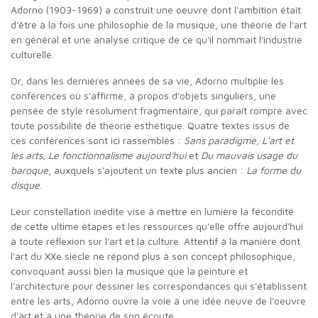
Adorno (1903-1969) a construit une oeuvre dont l'ambition était
d'être à la fois une philosophie de la musique, une théorie de l'art
en général et une analyse critique de ce qu'il nommait l'industrie
culturelle.
Or, dans les dernières années de sa vie, Adorno multiplie les
conférences où s'affirme, à propos d'objets singuliers, une
pensée de style résolument fragmentaire, qui paraît rompre avec
toute possibilité de théorie esthétique. Quatre textes issus de
ces conférences sont ici rassemblés :
Sans paradigme, L'art et
les arts, Le fonctionnalisme aujourd'hui
et
Du mauvais usage du
baroque
, auxquels s'ajoutent un texte plus ancien :
La forme du
disque
.
Leur constellation inédite vise à mettre en lumière la fécondité
de cette ultime étapes et les ressources qu'elle offre aujourd'hui
à toute réflexion sur l'art et la culture. Attentif à la manière dont
l'art du XXe siècle ne répond plus à son concept philosophique,
convoquant aussi bien la musique que la peinture et
l'architecture pour dessiner les correspondances qui s'établissent
entre les arts, Adorno ouvre la voie à une idée neuve de l'oeuvre
d'art et à une théorie de son écoute.