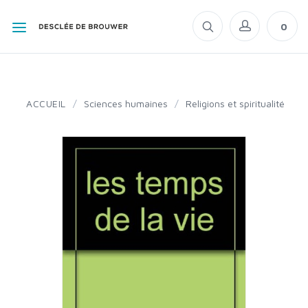
0
ACCUEIL
/
Sciences humaines
/
Religions et spiritualité