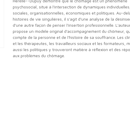
Herelle--Dupuy démontre que le chômage est un phénomène
psychosocial, situé à l'intersection de dynamiques individuelles
sociales, organisationnelles, économiques et politiques. Au-del
histoires de vie singulières, il s'agit d'une analyse de la désinse
d'une autre façon de penser l'insertion professionnelle. L'auteu
propose un modèle original d'accompagnement du chômeur, qui
compte de la personne et de l'histoire de sa souffrance. Les cli
et les thérapeutes, les travailleurs sociaux et les formateurs, m
aussi les politiques y trouveront matière à réflexion et des rép
aux problèmes du chômage.