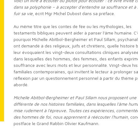
Voici un livre à écouter ou plutôt pour écouter : ce livre invite
c
dans sa polyphonie – à accepter d'entendre sa
souffrance et à
fuir sa vie
, écrit Mgr Michel Dubost dans sa préface.
Au même titre que les contes de fée ou les mythologies, les
testaments bibliques peuvent aider à panser l'âme humaine. C'
pourquoi Michelle Abitbol-Bergheimer et Paul Sillam, psychanal
ont demandé à des religieux, juifs et chrétiens, quelle histoire b
leur évoquaient les vingt-deux consultations cliniques analysées
dans lesquelles des hommes, des femmes, des enfants exprime
souffrance avec leurs mots et leur personnalité. Vingt-deux his
familiales contemporaines, qui invitent le lecteur à prolonger s
réflexion par un questionnement personnel à partir du thème p
abordé.
Michelle Abitbol-Bergheimer et Paul Sillam nous proposent
une 
différente de nos histoires familiales, dans
lesquelles l'âme hum
mise rudement à l'épreuve.
Toutes ces expériences, commenté
des hommes de foi,
nous apprennent à réécouter l'humain
, con
postface le Grand Rabbin Olivier Kaufmann.