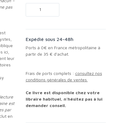
hacun –
 ne pas
est
ystes,
Expédié sous 24-48h
iblique
Ports à 0€ en France métropolitaine à
 ici,
partir de 35 € d'achat.
nt leur
toires
a
Frais de ports complets :
consultez nos
sy
conditions générales de ventes.
Ce livre est disponible chez votre
lecture
libraire habituel, n'hésitez pas à lui
aine est
demander conseil.
es par
clut en