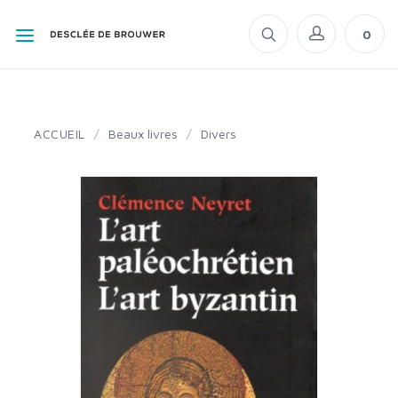
0
ACCUEIL
/
Beaux livres
/
Divers