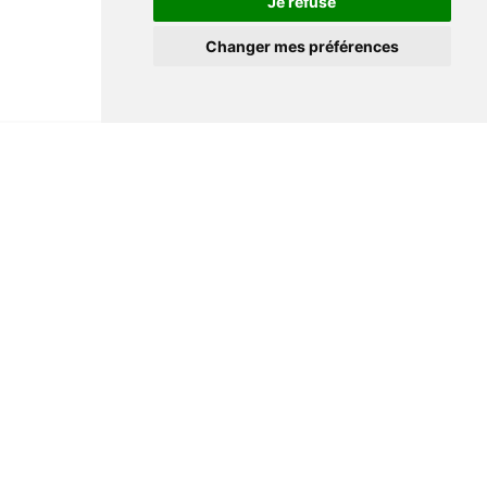
Je refuse
Changer mes préférences
Informations
Conditions générales de ventes
Mentions légales
Notre maison