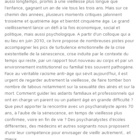
aussi longtemps, promis à une vieillesse plus longue que
l'enfance, gagnant un an de vie tous les trois ans. Mais sur ce
chemin des années, plusieurs moments critiques jalonnent
troisième et quatrième âge et bientôt cinquième âge. Le grand
vieillissement lance un défi à la fois économique, social et
politique, mais aussi psychologique. A partir d'un colloque qui a
eu lieu en juin 2010, ce livre propose de nombreuses pistes pour
accompagner les pics de turbulence émotionnelle de la crise
existentielle de la sénescence, crise induite par le contexte du
temps qui reste, par un rapport tout nouveau au corps et par un
environnement institutionnel ou familial très souvent pathogène.
Face au véritable racisme anti-âge qui sévit aujourd'hui, il est
urgent de regarder autrement la vieillesse, de faire tomber bon
nombre de tabous notamment sur la sexualité des aînés et sur la
mort. Comment guider les aidants familiaux et professionnels qui
ont en charge un parent ou un patient âgé en grande difficulté ?
Que peut apporter la rencontre avec un psychanalyste après 70
ans, à l'aube de la sénescence, en temps de vieillesse plus
confirmée, voire en fin de vie ? Des psychanalystes d'écoles
différentes, des médecins et autres soignants nous proposent
d'unir leur compétence pour envisager de vieillir autrement... et
mieux.