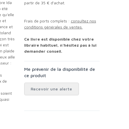
ore Ida
partir de 35 € d'achat.
a été
e qu'elle
e et
Frais de ports complets :
consultez nos
ance et
conditions générales de ventes.
Roland
açon très
Ce livre est disponible chez votre
i est
libraire habituel, n'hésitez pas à lui
n plaide
demander conseil.
eux aille
seur :
Me prévenir de la disponibilité de
ès
ce produit
x de
Recevoir une alerte
 soient
quasi