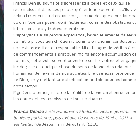
Francis Deniau souhaite s'adresser ici à celles et ceux qui se
reconnaissent dans ces propos qu'il entend souvent – qu'ils vi
cela à l'intérieur du christianisme, comme des questions lancin
qu'on n'ose pas poser, ou à l'extérieur, comme des obstacles q
interdisent de s'y intéresser vraiment.
S'appuyant sur sa propre expérience, l'évêque émérite de Nevers
définit la proposition chrétienne comme un chemin conduisant 
une existence libre et responsable. Ni catalogue de vérités à cr
de commandements à pratiquer, moins encore accumulation d
dogmes, cette voie se veut ouverture sur les autres et engag
lucide ; elle dit quelque chose du sens de la vie, des relations
humaines, de l'avenir de nos sociétés. Elle ose aussi prononce
de Dieu, en y mettant une signification audible pour les homm
notre temps.
Mgr Deniau témoigne ici de la réalité de la vie chrétienne, en prise avec
les doutes et les angoisses de tout un chacun.
Francis Deniau
a été aumônier d'étudiants, vicaire général, cu
banlieue parisienne, puis évêque de Nevers de 1998 à 2011. Il
est l'auteur de
Jésus, l'ami déroutant
(DDB).