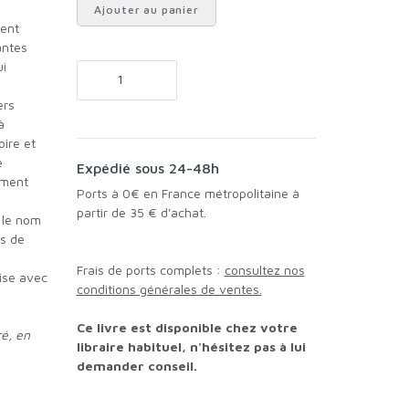
Ajouter au panier
vent
antes
ui
à
oire et
e
Expédié sous 24-48h
ement
Ports à 0€ en France métropolitaine à
partir de 35 € d'achat.
r le nom
es de
Frais de ports complets :
consultez nos
conditions générales de ventes.
Ce livre est disponible chez votre
ré, en
libraire habituel, n'hésitez pas à lui
demander conseil.