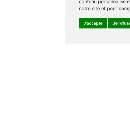
contenu personnalisé et
notre site et pour com
J'accepte
Je refus
Notre maison
Qui sommes nous