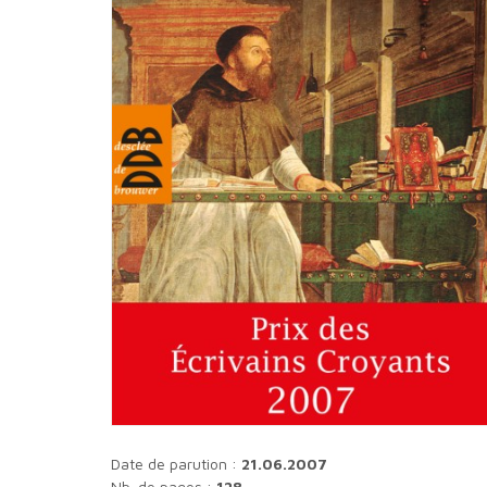
Date de parution :
21.06.2007
Nb. de pages :
128