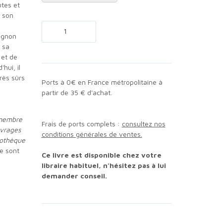
utes et
t son
 sa
 et de
hui, il
très sûrs
Ports à 0€ en France métropolitaine à
partir de 35 € d'achat.
 membre
Frais de ports complets :
consultez nos
uvrages
conditions générales de ventes.
liothèque
e sont
Ce livre est disponible chez votre
libraire habituel, n'hésitez pas à lui
demander conseil.