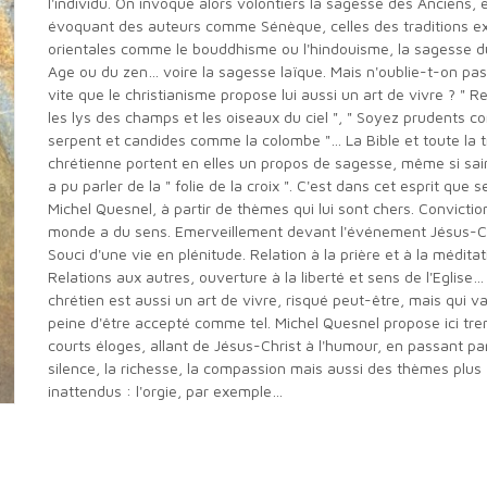
l'individu. On invoque alors volontiers la sagesse des Anciens, 
évoquant des auteurs comme Sénèque, celles des traditions e
orientales comme le bouddhisme ou l'hindouisme, la sagesse 
Age ou du zen… voire la sagesse laïque. Mais n'oublie-t-on pa
vite que le christianisme propose lui aussi un art de vivre ? " 
les lys des champs et les oiseaux du ciel ", " Soyez prudents 
serpent et candides comme la colombe "… La Bible et toute la t
chrétienne portent en elles un propos de sagesse, même si sai
a pu parler de la " folie de la croix ". C'est dans cet esprit que s
Michel Quesnel, à partir de thèmes qui lui sont chers. Convictio
monde a du sens. Emerveillement devant l'événement Jésus-Ch
Souci d'une vie en plénitude. Relation à la prière et à la méditat
Relations aux autres, ouverture à la liberté et sens de l'Eglise…
chrétien est aussi un art de vivre, risqué peut-être, mais qui va
peine d'être accepté comme tel. Michel Quesnel propose ici tre
courts éloges, allant de Jésus-Christ à l'humour, en passant par
silence, la richesse, la compassion mais aussi des thèmes plus
inattendus : l'orgie, par exemple…