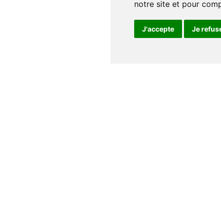
notre site et pour com
J'accepte
Je refus
Notre maison
Qui sommes nous
Nos auteurs