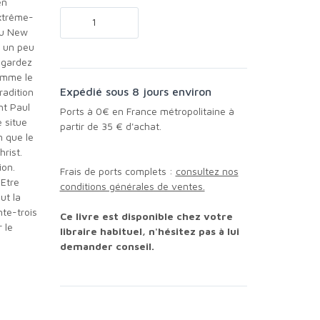
en
xtrême-
du New
s un peu
Regardez
comme le
Expédié sous 8 jours environ
radition
nt Paul
Ports à 0€ en France métropolitaine à
e situe
partir de 35 € d'achat.
n que le
rist.
ion.
Frais de ports complets :
consultez nos
 Etre
conditions générales de ventes.
ut la
nte-trois
Ce livre est disponible chez votre
 le
libraire habituel, n'hésitez pas à lui
demander conseil.