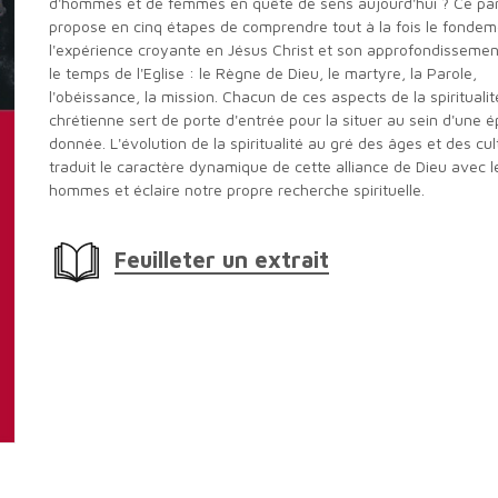
d'hommes et de femmes en quête de sens aujourd'hui ? Ce pa
propose en cinq étapes de comprendre tout à la fois le fonde
l'expérience croyante en Jésus Christ et son approfondisseme
le temps de l'Eglise : le Règne de Dieu, le martyre, la Parole,
l'obéissance, la mission. Chacun de ces aspects de la spiritualit
chrétienne sert de porte d'entrée pour la situer au sein d'une 
donnée. L'évolution de la spiritualité au gré des âges et des cul
traduit le caractère dynamique de cette alliance de Dieu avec l
hommes et éclaire notre propre recherche spirituelle.
Feuilleter un extrait