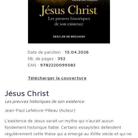
Date de parution :
15.04.2026
Nb. de pages :
352
EAN :
9782220099583
Télécharger la couverture
Jésus Christ
Les preuves historiques de son existence
Jean-Paul Lefebvre-Filleau (Auteur)
L'existence de Jésus serait un mythe qui n'aurait aucun
fondement historique fiable. Certains essayistes défendent
régulièrement cette thèse qui a émergé au XVIIIe siècle et qui ne