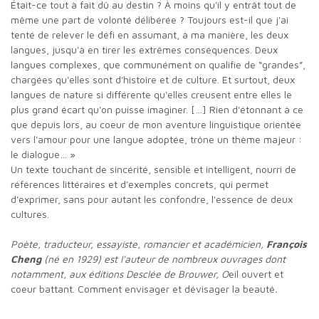
Était-ce tout à fait dû au destin ? À moins qu'il y entrât tout de
même une part de volonté délibérée ? Toujours est-il que j'ai
tenté de relever le défi en assumant, à ma manière, les deux
langues, jusqu'à en tirer les extrêmes conséquences. Deux
langues complexes, que communément on qualifie de “grandes”,
chargées qu'elles sont d'histoire et de culture. Et surtout, deux
langues de nature si différente qu'elles creusent entre elles le
plus grand écart qu'on puisse imaginer. […] Rien d'étonnant à ce
que depuis lors, au coeur de mon aventure linguistique orientée
vers l'amour pour une langue adoptée, trône un thème majeur :
le dialogue… »
Un texte touchant de sincérité, sensible et intelligent, nourri de
références littéraires et d'exemples concrets, qui permet
d'exprimer, sans pour autant les confondre, l'essence de deux
cultures.
Poète, traducteur, essayiste, romancier et académicien,
François
Cheng
(né en 1929) est l'auteur de nombreux ouvrages dont
notamment, aux éditions Desclée de Brouwer, O
eil ouvert et
coeur battant. Comment envisager et dévisager la beauté
.