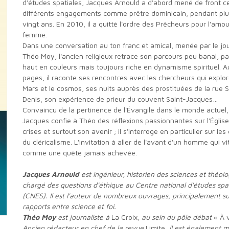
d'études spatiales, Jacques Arnould a d'abord mené de front c
différents engagements comme prêtre dominicain, pendant plu
vingt ans. En 2010, il a quitté l'ordre des Prêcheurs pour l'amo
femme.
Dans une conversation au ton franc et amical, menée par le journaliste
Théo Moy, l'ancien religieux retrace son parcours peu banal, pa
haut en couleurs mais toujours riche en dynamisme spirituel. Au
pages, il raconte ses rencontres avec les chercheurs qui explo
Mars et le cosmos, ses nuits auprès des prostituées de la rue S
Denis, son expérience de prieur du couvent Saint-Jacques…
Convaincu de la pertinence de l'Évangile dans le monde actuel,
Jacques confie à Théo des réflexions passionnantes sur l'Église
crises et surtout son avenir ; il s'interroge en particulier sur les
du cléricalisme. L'invitation à aller de l'avant d'un homme qui vit
comme une quête jamais achevée.
Jacques Arnould
est ingénieur, historien des sciences et théolo
chargé des questions d'éthique au Centre national d'études spat
(CNES). Il est l'auteur de nombreux ouvrages, principalement su
rapports entre science et foi.
Théo Moy
est journaliste à
La Croix
, au sein du pôle débat
« À v
Ancien rédacteur en chef de la revue
Limite
, il est également