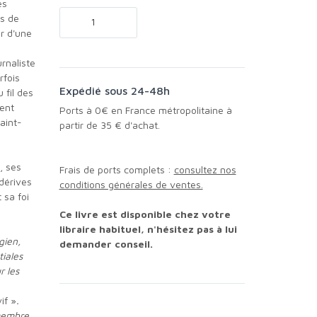
es
s de
ur d'une
rfois
Expédié sous 24-48h
 fil des
rent
Ports à 0€ en France métropolitaine à
aint-
partir de 35 € d'achat.
, ses
Frais de ports complets :
consultez nos
 dérives
conditions générales de ventes.
 sa foi
Ce livre est disponible chez votre
libraire habituel, n'hésitez pas à lui
gien,
demander conseil.
iales
r les
if »
.
 membre