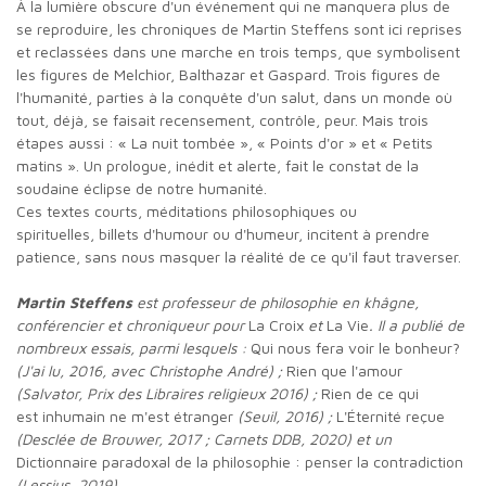
À la lumière obscure d'un événement qui ne manquera plus de
se reproduire, les chroniques de Martin Steffens sont ici reprises
et reclassées dans une marche en trois temps, que symbolisent
les figures de Melchior, Balthazar et Gaspard. Trois figures de
l'humanité, parties à la conquête d'un salut, dans un monde où
tout, déjà, se faisait recensement, contrôle, peur. Mais trois
étapes aussi : « La nuit tombée », « Points d'or » et « Petits
matins ». Un prologue, inédit et alerte, fait le constat de la
soudaine éclipse de notre humanité.
Ces textes courts, méditations philosophiques ou
spirituelles, billets d'humour ou d'humeur, incitent à prendre
patience, sans nous masquer la réalité de ce qu'il faut traverser.
Martin Steffens
est professeur de philosophie en khâgne,
conférencier et
chroniqueur pour
La Croix
et
La Vie
. Il a publié de
nombreux essais, parmi
lesquels :
Qui nous fera voir le bonheur?
(J'ai lu, 2016, avec Christophe André) ;
Rien que l'amour
(Salvator, Prix des Libraires religieux 2016) ;
Rien de ce qui
est inhumain ne m'est étranger
(Seuil, 2016) ;
L'Éternité reçue
(Desclée de Brouwer,
2017 ; Carnets DDB, 2020) et un
Dictionnaire paradoxal de la philosophie : penser la contradiction
(Lessius, 2019).