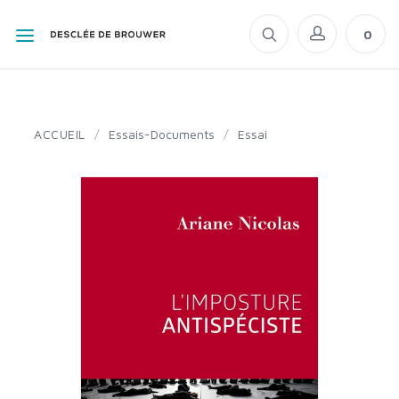
0
ACCUEIL
/
Essais-Documents
/
Essai