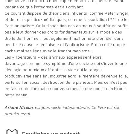
chimpanzé à celle d'un handicapé mental. L'antispéciste est au
végane ce que l'intégriste est au croyant.
Ce courant dispose de théoriciens influents, comme Peter Singer,
et de relais politico-médiatiques, comme l'association L214 ou le
Parti animaliste. Or la disposition des animaux à souffrir ne suffit
pas à leur donner des droits fondamentaux sur le modèle des
droits de l'homme. Il est également malhonnête d'enrôler dans
une telle cause le féminisme et l'antiracisme. Enfin cette utopie
cache mal ses liens avec le transhumanisme…
Les « libérateurs » des animaux apparaissent alors
davantage comme le symptôme d'une société qui s'invente une
idéologie pour mieux affronter le vide qui la ronge :
productivisme sans fin, industrie agro-alimentaire devenue folle,
perte du lien social, destruction de la planète... Mais ce n'est pas
en faisant de l'animal un nouveau messie que nous infléchirons
notre destin.
Ariane Nicolas
est journaliste indépendante. Ce livre est son
premier essai.
Feuilleter un extrait