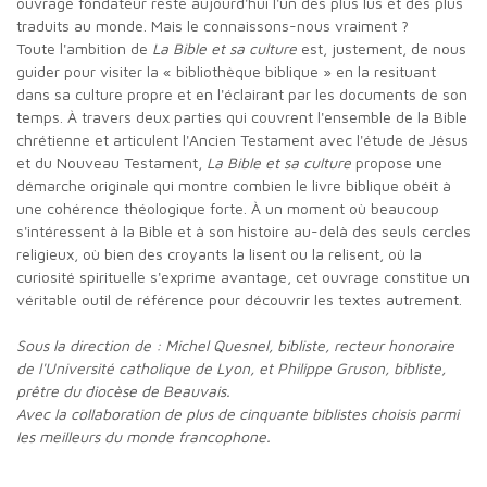
ouvrage fondateur reste aujourd'hui l'un des plus lus et des plus
traduits au monde. Mais le connaissons-nous vraiment ?
Toute l'ambition de
La Bible et sa culture
est, justement, de nous
guider pour visiter la « bibliothèque biblique » en la resituant
dans sa culture propre et en l'éclairant par les documents de son
temps. À travers deux parties qui couvrent l'ensemble de la Bible
chrétienne et articulent l'Ancien Testament avec l'étude de Jésus
et du Nouveau Testament,
La Bible et sa culture
propose une
démarche originale qui montre combien le livre biblique obéit à
une cohérence théologique forte. À un moment où beaucoup
s'intéressent à la Bible et à son histoire au-delà des seuls cercles
religieux, où bien des croyants la lisent ou la relisent, où la
curiosité spirituelle s'exprime avantage, cet ouvrage constitue un
véritable outil de référence pour découvrir les textes autrement.
Sous la direction de : Michel Quesnel, bibliste, recteur honoraire
de l'Université catholique de Lyon, et Philippe Gruson, bibliste,
prêtre du diocèse de Beauvais.
Avec la collaboration de plus de cinquante biblistes choisis parmi
les meilleurs du monde francophone.