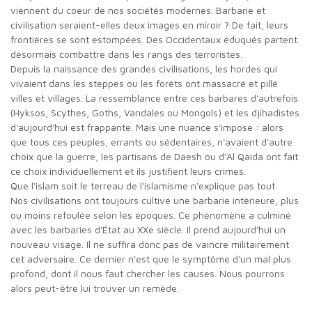
viennent du coeur de nos sociétés modernes. Barbarie et
civilisation seraient-elles deux images en miroir ? De fait, leurs
frontières se sont estompées. Des Occidentaux éduqués partent
désormais combattre dans les rangs des terroristes.
Depuis la naissance des grandes civilisations, les hordes qui
vivaient dans les steppes ou les forêts ont massacré et pillé
villes et villages. La ressemblance entre ces barbares d'autrefois
(Hyksos, Scythes, Goths, Vandales ou Mongols) et les djihadistes
d'aujourd'hui est frappante. Mais une nuance s'impose : alors
que tous ces peuples, errants ou sédentaires, n'avaient d'autre
choix que la guerre, les partisans de Daesh ou d'Al Qaida ont fait
ce choix individuellement et ils justifient leurs crimes.
Que l'islam soit le terreau de l'islamisme n'explique pas tout.
Nos civilisations ont toujours cultivé une barbarie intérieure, plus
ou moins refoulée selon les époques. Ce phénomène a culminé
avec les barbaries d'État au XXe siècle. Il prend aujourd'hui un
nouveau visage. Il ne suffira donc pas de vaincre militairement
cet adversaire. Ce dernier n'est que le symptôme d'un mal plus
profond, dont il nous faut chercher les causes. Nous pourrons
alors peut-être lui trouver un remède.