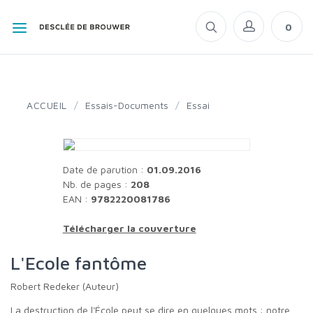
0
ACCUEIL
/
Essais-Documents
/
Essai
Date de parution :
01.09.2016
Nb. de pages :
208
EAN :
9782220081786
Télécharger la couverture
L'Ecole fantôme
Robert Redeker (Auteur)
La destruction de l'École peut se dire en quelques mots : notre