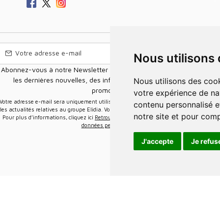
Nous utilisons
Abonnez-vous à notre Newsletter pour recevoir nos nouvelles offres,
les dernières nouvelles, des informations sur les ventes et les
Nous utilisons des cookies et d'autres technologies de suivi pour améliorer
promotions.
votre expérience de na
e-mail sera uniquement utilisée pour vous envoyer des informations sur
contenu personnalisé et
les actualités relatives au groupe Elidia. Vous pouvez vous désinscrire à tout moment.
notre site et pour com
Pour plus d’informations, cliquez ici
Retrouvez ici notre politique de protection de vos
données personnelles
.
J'accepte
Je refus