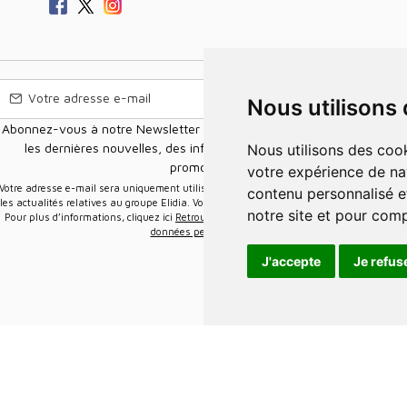
Nous utilisons
Abonnez-vous à notre Newsletter pour recevoir nos nouvelles offres,
les dernières nouvelles, des informations sur les ventes et les
Nous utilisons des cookies et d'autres technologies de suivi pour améliorer
promotions.
votre expérience de na
e-mail sera uniquement utilisée pour vous envoyer des informations sur
contenu personnalisé et
les actualités relatives au groupe Elidia. Vous pouvez vous désinscrire à tout moment.
notre site et pour com
Pour plus d’informations, cliquez ici
Retrouvez ici notre politique de protection de vos
données personnelles
.
J'accepte
Je refus