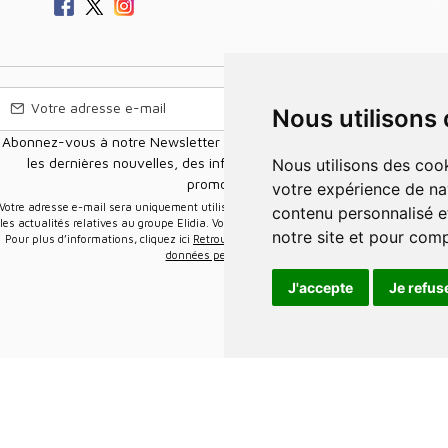
Nous utilisons
Abonnez-vous à notre Newsletter pour recevoir nos nouvelles offres,
les dernières nouvelles, des informations sur les ventes et les
Nous utilisons des cookies et d'autres technologies de suivi pour améliorer
promotions.
votre expérience de na
e-mail sera uniquement utilisée pour vous envoyer des informations sur
contenu personnalisé et
les actualités relatives au groupe Elidia. Vous pouvez vous désinscrire à tout moment.
notre site et pour com
Pour plus d’informations, cliquez ici
Retrouvez ici notre politique de protection de vos
données personnelles
.
J'accepte
Je refus