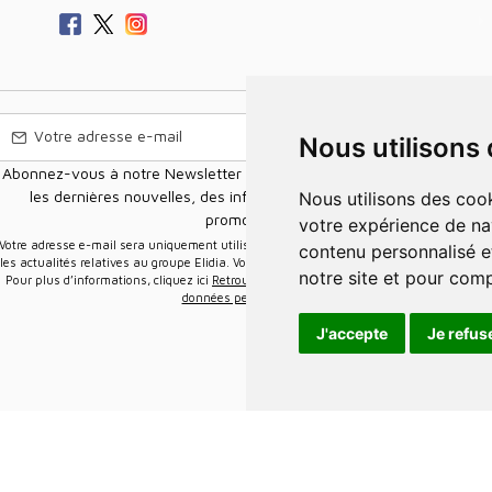
Nous utilisons
Abonnez-vous à notre Newsletter pour recevoir nos nouvelles offres,
les dernières nouvelles, des informations sur les ventes et les
Nous utilisons des cookies et d'autres technologies de suivi pour améliorer
promotions.
votre expérience de na
e-mail sera uniquement utilisée pour vous envoyer des informations sur
contenu personnalisé et
les actualités relatives au groupe Elidia. Vous pouvez vous désinscrire à tout moment.
notre site et pour com
Pour plus d’informations, cliquez ici
Retrouvez ici notre politique de protection de vos
données personnelles
.
J'accepte
Je refus