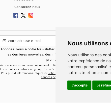
Contactez-nous
Nous utilisons
Abonnez-vous à notre Newsletter pour recevoir nos nouvelles offres,
les dernières nouvelles, des informations sur les ventes et les
Nous utilisons des cookies et d'autres technologies de suivi pour améliorer
promotions.
votre expérience de na
e-mail sera uniquement utilisée pour vous envoyer des informations sur
contenu personnalisé et
les actualités relatives au groupe Elidia. Vous pouvez vous désinscrire à tout moment.
notre site et pour com
Pour plus d’informations, cliquez ici
Retrouvez ici notre politique de protection de vos
données personnelles
.
J'accepte
Je refus