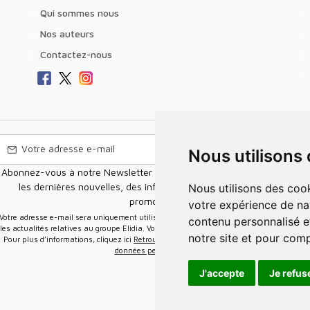
Qui sommes nous
Nos auteurs
Contactez-nous
Nous utilisons
Abonnez-vous à notre Newsletter pour recevoir nos nouvelles offres,
les dernières nouvelles, des informations sur les ventes et les
Nous utilisons des cookies et d'autres technologies de suivi pour améliorer
promotions.
votre expérience de na
e-mail sera uniquement utilisée pour vous envoyer des informations sur
contenu personnalisé et
les actualités relatives au groupe Elidia. Vous pouvez vous désinscrire à tout moment.
notre site et pour com
Pour plus d’informations, cliquez ici
Retrouvez ici notre politique de protection de vos
données personnelles
.
J'accepte
Je refus