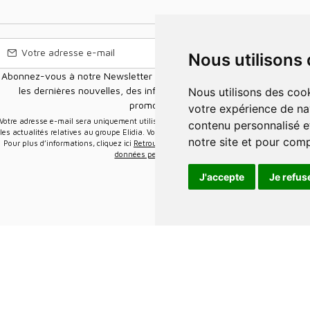
Nous utilisons
Abonnez-vous à notre Newsletter pour recevoir nos nouvelles offres,
les dernières nouvelles, des informations sur les ventes et les
Nous utilisons des cookies et d'autres technologies de suivi pour améliorer
promotions.
votre expérience de na
e-mail sera uniquement utilisée pour vous envoyer des informations sur
contenu personnalisé et
les actualités relatives au groupe Elidia. Vous pouvez vous désinscrire à tout moment.
notre site et pour com
Pour plus d’informations, cliquez ici
Retrouvez ici notre politique de protection de vos
données personnelles
.
J'accepte
Je refus