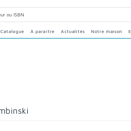
Catalogue
À paraître
Actualités
Notre maison
embinski