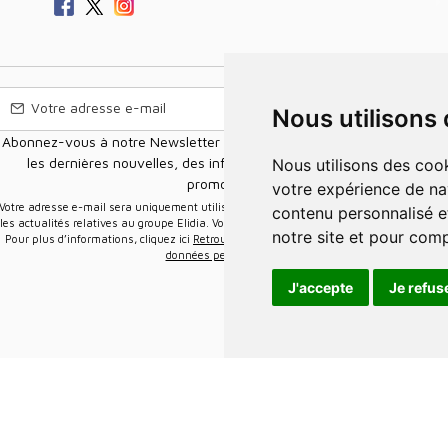
Nous utilisons
Abonnez-vous à notre Newsletter pour recevoir nos nouvelles offres,
les dernières nouvelles, des informations sur les ventes et les
Nous utilisons des cookies et d'autres technologies de suivi pour améliorer
promotions.
votre expérience de na
e-mail sera uniquement utilisée pour vous envoyer des informations sur
contenu personnalisé et
les actualités relatives au groupe Elidia. Vous pouvez vous désinscrire à tout moment.
notre site et pour com
Pour plus d’informations, cliquez ici
Retrouvez ici notre politique de protection de vos
données personnelles
.
J'accepte
Je refus