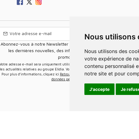
Nous utilisons
Abonnez-vous à notre Newsletter pour recevoir nos nouvelles offres,
les dernières nouvelles, des informations sur les ventes et les
Nous utilisons des cookies et d'autres technologies de suivi pour améliorer
promotions.
votre expérience de na
e-mail sera uniquement utilisée pour vous envoyer des informations sur
contenu personnalisé et
les actualités relatives au groupe Elidia. Vous pouvez vous désinscrire à tout moment.
notre site et pour com
Pour plus d’informations, cliquez ici
Retrouvez ici notre politique de protection de vos
données personnelles
.
J'accepte
Je refus