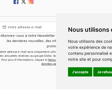
Nous utilisons
Abonnez-vous à notre Newsletter pour recevoir nos nouvelles offres,
les dernières nouvelles, des informations sur les ventes et les
Nous utilisons des cookies et d'autres technologies de suivi pour améliorer
promotions.
votre expérience de na
e-mail sera uniquement utilisée pour vous envoyer des informations sur
contenu personnalisé et
les actualités relatives au groupe Elidia. Vous pouvez vous désinscrire à tout moment.
notre site et pour com
Pour plus d’informations, cliquez ici
Retrouvez ici notre politique de protection de vos
données personnelles
.
J'accepte
Je refus