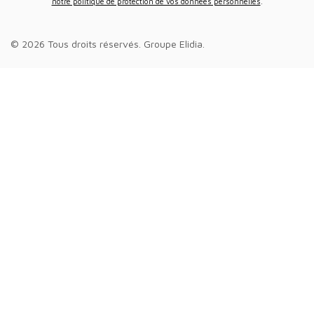
notre politique de protection de vos données personnelles
.
© 2026 Tous droits réservés.
Groupe Elidia
.