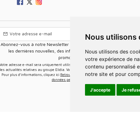
Nous utilisons
Abonnez-vous à notre Newsletter pour recevoir nos nouvelles offres,
les dernières nouvelles, des informations sur les ventes et les
Nous utilisons des cookies et d'autres technologies de suivi pour améliorer
promotions.
votre expérience de na
e-mail sera uniquement utilisée pour vous envoyer des informations sur
contenu personnalisé et
les actualités relatives au groupe Elidia. Vous pouvez vous désinscrire à tout moment.
notre site et pour com
Pour plus d’informations, cliquez ici
Retrouvez ici notre politique de protection de vos
données personnelles
.
J'accepte
Je refus