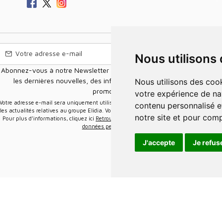
Nous utilisons
Abonnez-vous à notre Newsletter pour recevoir nos nouvelles offres,
les dernières nouvelles, des informations sur les ventes et les
Nous utilisons des cookies et d'autres technologies de suivi pour améliorer
promotions.
votre expérience de na
e-mail sera uniquement utilisée pour vous envoyer des informations sur
contenu personnalisé et
les actualités relatives au groupe Elidia. Vous pouvez vous désinscrire à tout moment.
notre site et pour com
Pour plus d’informations, cliquez ici
Retrouvez ici notre politique de protection de vos
données personnelles
.
J'accepte
Je refus